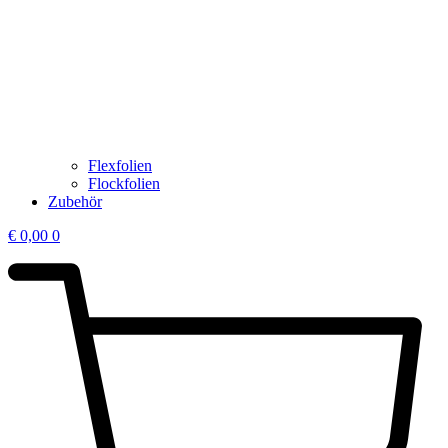
Flexfolien
Flockfolien
Zubehör
€
0,00
0