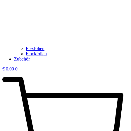
Flexfolien
Flockfolien
Zubehör
€
0,00
0