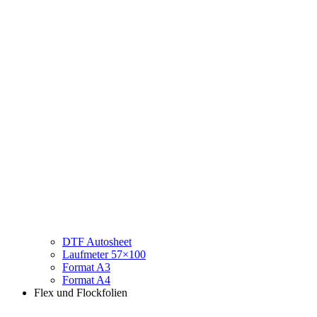
DTF Autosheet
Laufmeter 57×100
Format A3
Format A4
Flex und Flockfolien